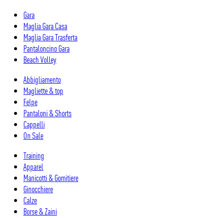
Salta
Gara
al
Maglia Gara Casa
contenuto
Maglia Gara Trasferta
Pantaloncino Gara
Beach Volley
Abbigliamento
Magliette & top
Felpe
Pantaloni & Shorts
Cappelli
On Sale
Training
Apparel
Manicotti & Gomitiere
Ginocchiere
Calze
Borse & Zaini