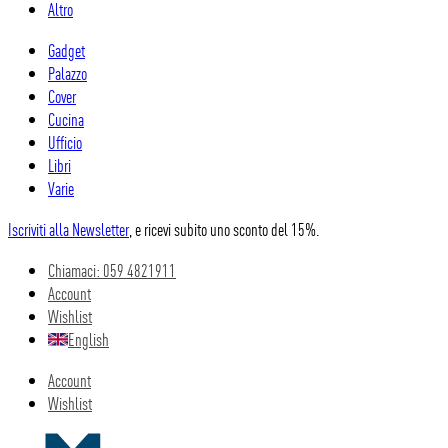
Altro
Gadget
Palazzo
Cover
Cucina
Ufficio
Libri
Varie
Iscriviti alla Newsletter
, e ricevi subito uno sconto del 15%.
Chiamaci: 059 4821911
Account
Wishlist
English
Account
Wishlist