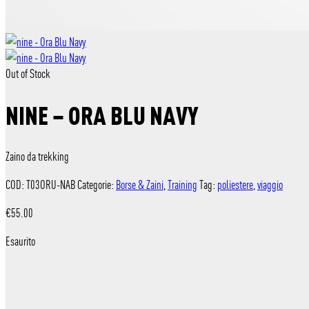
Out of Stock
NINE – ORA BLU NAVY
Zaino da trekking
COD:
T03ORU-NAB
Categorie:
Borse & Zaini
,
Training
Tag:
poliestere
,
viaggio
€
55.00
Esaurito