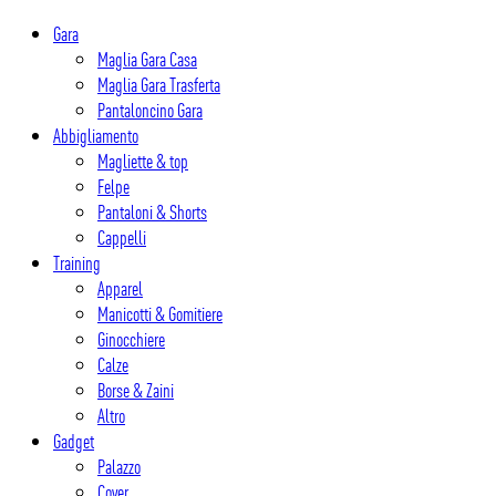
Salta
Gara
al
Maglia Gara Casa
contenuto
Maglia Gara Trasferta
Pantaloncino Gara
Abbigliamento
Magliette & top
Felpe
Pantaloni & Shorts
Cappelli
Training
Apparel
Manicotti & Gomitiere
Ginocchiere
Calze
Borse & Zaini
Altro
Gadget
Palazzo
Cover