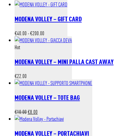
prezzo
prezzo
originale
attuale
MODENA VOLLEY – GIFT CARD
era:
è:
€4.00.
€2.50.
Fascia
€
40.00
-
€
200.00
di
prezzo:
Hot
da
MODENA VOLLEY – MINI PALLA CAST AWAY
€40.00
a
€200.00
€
22.00
MODENA VOLLEY – TOTE BAG
Il
Il
€
10.00
€
8.00
prezzo
prezzo
originale
attuale
MODENA VOLLEY – PORTACHIAVI
era:
è: