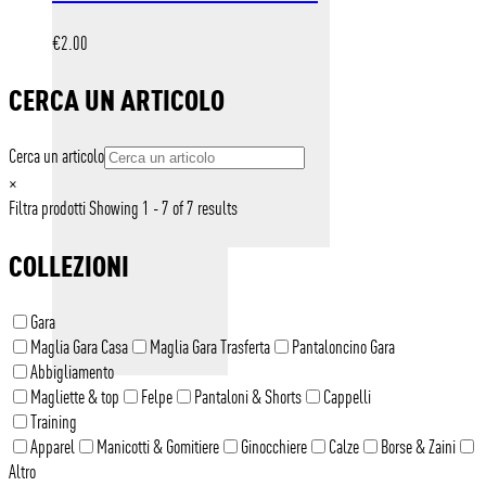
€10.00.
€8.00.
€
2.00
CERCA UN ARTICOLO
Cerca un articolo
×
Filtra prodotti
Showing 1 - 7 of 7 results
COLLEZIONI
Gara
Maglia Gara Casa
Maglia Gara Trasferta
Pantaloncino Gara
Abbigliamento
Magliette & top
Felpe
Pantaloni & Shorts
Cappelli
Training
Apparel
Manicotti & Gomitiere
Ginocchiere
Calze
Borse & Zaini
Altro