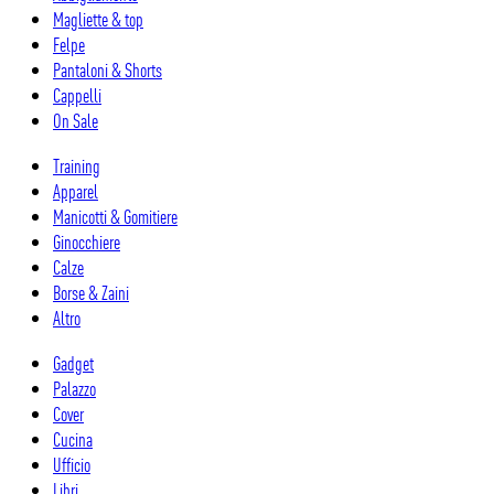
Magliette & top
Felpe
Pantaloni & Shorts
Cappelli
On Sale
Training
Apparel
Manicotti & Gomitiere
Ginocchiere
Calze
Borse & Zaini
Altro
Gadget
Palazzo
Cover
Cucina
Ufficio
Libri