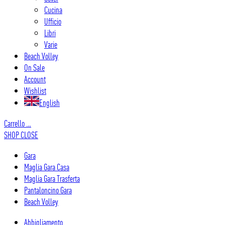
Cucina
Ufficio
Libri
Varie
Beach Volley
On Sale
Account
Wishlist
English
Carrello
…
SHOP
CLOSE
Gara
Maglia Gara Casa
Maglia Gara Trasferta
Pantaloncino Gara
Beach Volley
Abbigliamento