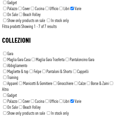
Gadget
Palazzo
Cover
Cucina
Ufficio
Libri
Varie
On Sale
Beach Volley
Show only products on sale
In stock only
Filtra prodotti
Showing 1 - 7 of 7 results
COLLEZIONI
Gara
Maglia Gara Casa
Maglia Gara Trasferta
Pantaloncino Gara
Abbigliamento
Magliette & top
Felpe
Pantaloni & Shorts
Cappelli
Training
Apparel
Manicotti & Gomitiere
Ginocchiere
Calze
Borse & Zaini
Altro
Gadget
Palazzo
Cover
Cucina
Ufficio
Libri
Varie
On Sale
Beach Volley
Show only products on sale
In stock only