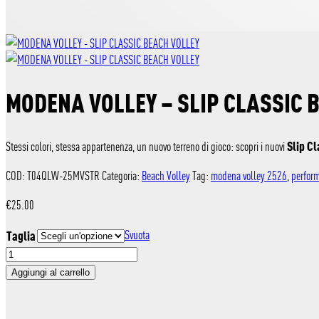
MODENA VOLLEY – SLIP CLASSIC 
Slip C
Stessi colori, stessa appartenenza, un nuovo terreno di gioco: scopri i nuovi
COD:
T04QLW-25MVSTR
Categoria:
Beach Volley
Tag:
modena volley 2526
,
perfor
€
25.00
Taglia
Svuota
MODENA
VOLLEY
Aggiungi al carrello
-
SLIP
CLASSIC