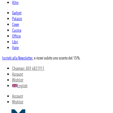
Altro
Gadget
Palazzo
Cover
Cucina
Ufficio
Libri
Varie
Iscriviti alla Newsletter
, e ricevi subito uno sconto del 15%.
Chiamaci: 059 4821911
Account
Wishlist
English
Account
Wishlist