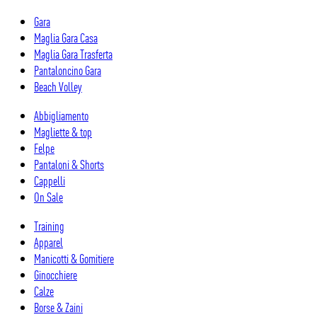
Salta
Gara
al
Maglia Gara Casa
contenuto
Maglia Gara Trasferta
Pantaloncino Gara
Beach Volley
Abbigliamento
Magliette & top
Felpe
Pantaloni & Shorts
Cappelli
On Sale
Training
Apparel
Manicotti & Gomitiere
Ginocchiere
Calze
Borse & Zaini