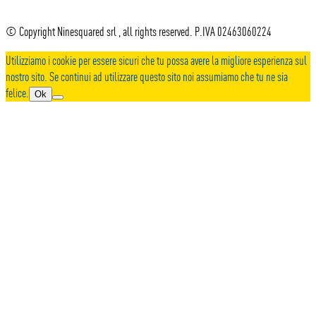
© Copyright Ninesquared srl , all rights reserved. P.IVA 02463060224
Utilizziamo i cookie per essere sicuri che tu possa avere la migliore esperienza sul
nostro sito. Se continui ad utilizzare questo sito noi assumiamo che tu ne sia
felice.
Ok