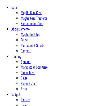
Salta
Gara
al
Maglia Gara Casa
contenuto
Maglia Gara Trasferta
Pantaloncino Gara
Abbigliamento
Magliette & top
Felpe
Pantaloni & Shorts
Cappelli
Training
Apparel
Manicotti & Gomitiere
Ginocchiere
Calze
Borse & Zaini
Altro
Gadget
Palazzo
Cover