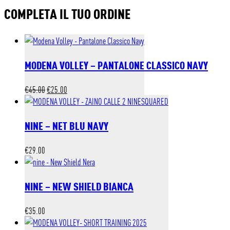
COMPLETA IL TUO ORDINE
MODENA VOLLEY – PANTALONE CLASSICO NAVY
Il
Il
€
45.00
€
25.00
prezzo
prezzo
originale
attuale
NINE – NET BLU NAVY
era:
è:
€45.00.
€25.00.
€
29.00
NINE – NEW SHIELD BIANCA
€
35.00