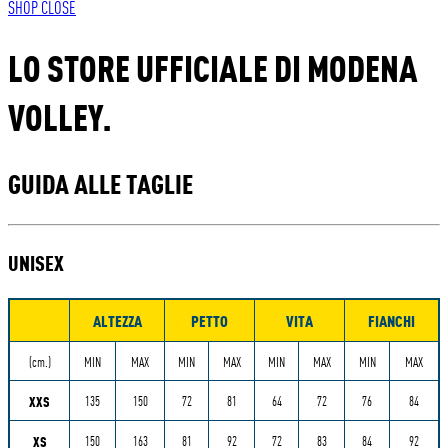
SHOP
CLOSE
LO STORE UFFICIALE DI MODENA
VOLLEY.
GUIDA ALLE TAGLIE
UNISEX
ALTEZZA
PETTO
VITA
FIANCHI
Misure
(cm.)
MIN
MAX
MIN
MAX
MIN
MAX
MIN
MAX
XXS
135
150
72
81
64
72
76
84
XS
150
163
81
92
72
83
84
92