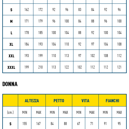
S
162
172
92
96
83
84
92
96
M
171
179
96
100
84
88
96
100
L
178
185
100
104
88
92
100
104
XL
184
193
104
110
92
97
104
108
XXL
193
199
110
113
97
102
108
112
XXXL
199
210
113
122
102
112
112
121
DONNA
ALTEZZA
PETTO
VITA
FIANCHI
Misure
(cm.)
MIN
MAX
MIN
MAX
MIN
MAX
MIN
MAX
S
155
167
84
88
67
71
91
95