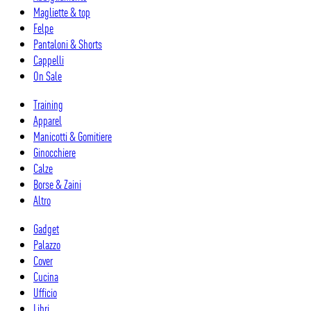
Magliette & top
Felpe
Pantaloni & Shorts
Cappelli
On Sale
Training
Apparel
Manicotti & Gomitiere
Ginocchiere
Calze
Borse & Zaini
Altro
Gadget
Palazzo
Cover
Cucina
Ufficio
Libri