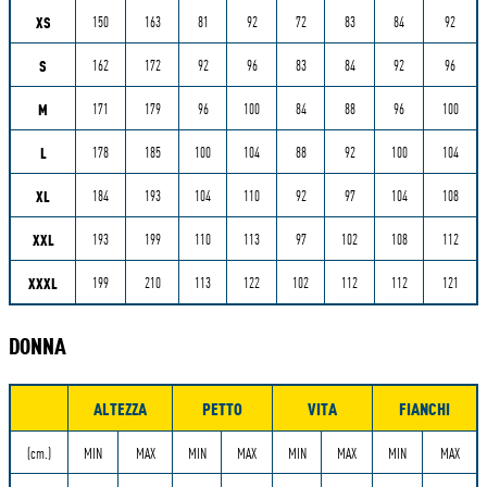
XS
150
163
81
92
72
83
84
92
S
162
172
92
96
83
84
92
96
M
171
179
96
100
84
88
96
100
L
178
185
100
104
88
92
100
104
XL
184
193
104
110
92
97
104
108
XXL
193
199
110
113
97
102
108
112
XXXL
199
210
113
122
102
112
112
121
DONNA
ALTEZZA
PETTO
VITA
FIANCHI
Misure
(cm.)
MIN
MAX
MIN
MAX
MIN
MAX
MIN
MAX