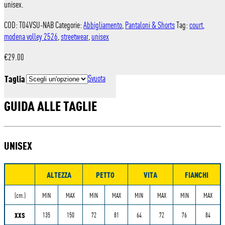
unisex.
COD:
T04VSU-NAB
Categorie:
Abbigliamento
,
Pantaloni & Shorts
Tag:
court
,
modena volley 2526
,
streetwear
,
unisex
€
29.00
Taglia
Svuota
GUIDA ALLE TAGLIE
UNISEX
ALTEZZA
PETTO
VITA
FIANCHI
Misure
(cm.)
MIN
MAX
MIN
MAX
MIN
MAX
MIN
MAX
XXS
135
150
72
81
64
72
76
84