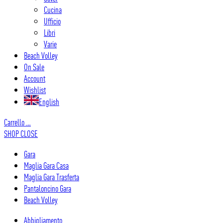
Cucina
Ufficio
Libri
Varie
Beach Volley
On Sale
Account
Wishlist
English
Carrello
…
SHOP
CLOSE
Gara
Maglia Gara Casa
Maglia Gara Trasferta
Pantaloncino Gara
Beach Volley
Abbigliamento