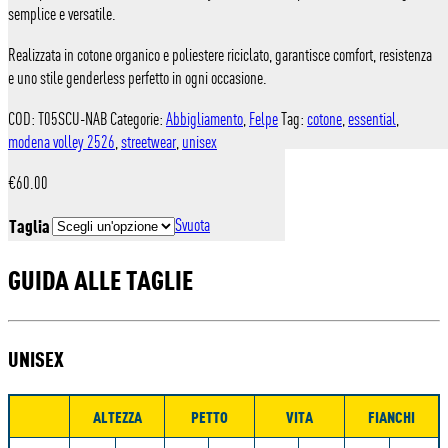
semplice e versatile.
Realizzata in cotone organico e poliestere riciclato, garantisce comfort, resistenza
e uno stile genderless perfetto in ogni occasione.
COD:
T05SCU-NAB
Categorie:
Abbigliamento
,
Felpe
Tag:
cotone
,
essential
,
modena volley 2526
,
streetwear
,
unisex
€
60.00
Taglia
Svuota
GUIDA ALLE TAGLIE
UNISEX
ALTEZZA
PETTO
VITA
FIANCHI
Misure