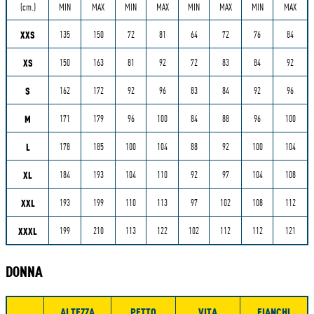
(cm.)
MIN
MAX
MIN
MAX
MIN
MAX
MIN
MAX
XXS
135
150
72
81
64
72
76
84
XS
150
163
81
92
72
83
84
92
S
162
172
92
96
83
84
92
96
M
171
179
96
100
84
88
96
100
L
178
185
100
104
88
92
100
104
XL
184
193
104
110
92
97
104
108
XXL
193
199
110
113
97
102
108
112
XXXL
199
210
113
122
102
112
112
121
DONNA
ALTEZZA
PETTO
VITA
FIANCHI