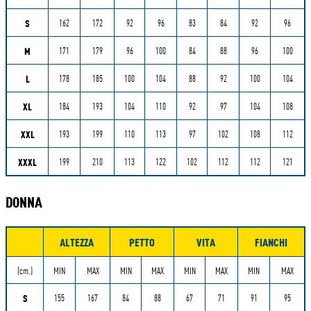
S
162
172
92
96
83
84
92
96
M
171
179
96
100
84
88
96
100
L
178
185
100
104
88
92
100
104
XL
184
193
104
110
92
97
104
108
XXL
193
199
110
113
97
102
108
112
XXXL
199
210
113
122
102
112
112
121
DONNA
ALTEZZA
PETTO
VITA
FIANCHI
Misure
(cm.)
MIN
MAX
MIN
MAX
MIN
MAX
MIN
MAX
S
155
167
84
88
67
71
91
95