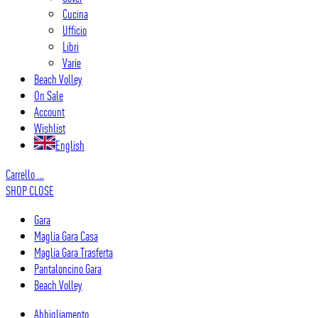
Cucina
Ufficio
Libri
Varie
Beach Volley
On Sale
Account
Wishlist
English
Carrello
…
SHOP
CLOSE
Gara
Maglia Gara Casa
Maglia Gara Trasferta
Pantaloncino Gara
Beach Volley
Abbigliamento