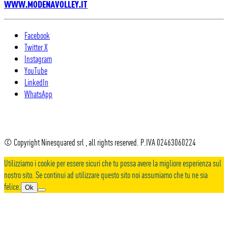
WWW.MODENAVOLLEY.IT
Facebook
Twitter X
Instagram
YouTube
LinkedIn
WhatsApp
© Copyright Ninesquared srl , all rights reserved. P.IVA 02463060224
Utilizziamo i cookie per essere sicuri che tu possa avere la migliore esperienza sul
nostro sito. Se continui ad utilizzare questo sito noi assumiamo che tu ne sia
felice.
Ok