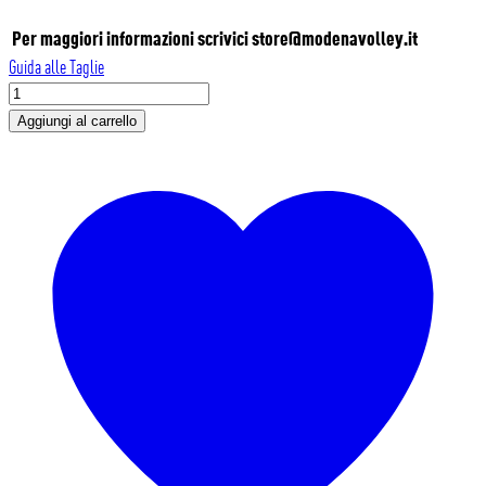
Per maggiori informazioni scrivici
store@modenavolley.it
Guida alle Taglie
MODENA
VOLLEY-
Aggiungi al carrello
FELPA
CREW
ESSENTIAL
2025
quantità