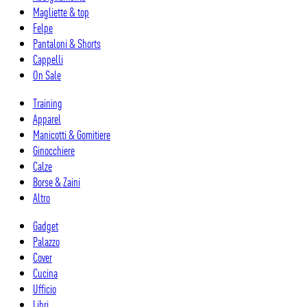
Magliette & top
Felpe
Pantaloni & Shorts
Cappelli
On Sale
Training
Apparel
Manicotti & Gomitiere
Ginocchiere
Calze
Borse & Zaini
Altro
Gadget
Palazzo
Cover
Cucina
Ufficio
Libri