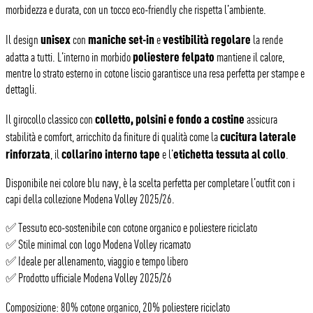
morbidezza e durata, con un tocco eco-friendly che rispetta l’ambiente.
unisex
maniche set-in
vestibilità regolare
Il design
con
e
la rende
poliestere felpato
adatta a tutti. L’interno in morbido
mantiene il calore,
mentre lo strato esterno in cotone liscio garantisce una resa perfetta per stampe e
dettagli.
colletto, polsini e fondo a costine
Il girocollo classico con
assicura
cucitura laterale
stabilità e comfort, arricchito da finiture di qualità come la
rinforzata
collarino interno tape
etichetta tessuta al collo
, il
e l’
.
Disponibile nei colore blu navy, è la scelta perfetta per completare l’outfit con i
capi della collezione Modena Volley 2025/26.
✅ Tessuto eco-sostenibile con cotone organico e poliestere riciclato
✅ Stile minimal con logo Modena Volley ricamato
✅ Ideale per allenamento, viaggio e tempo libero
✅ Prodotto ufficiale Modena Volley 2025/26
Composizione: 80% cotone organico, 20% poliestere riciclato