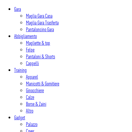
Salta
Gara
al
Maglia Gara Casa
contenuto
Maglia Gara Trasferta
Pantaloncino Gara
Abbigliamento
Magliette & top
Felpe
Pantaloni & Shorts
Cappelli
Training
Apparel
Manicotti & Gomitiere
Ginocchiere
Calze
Borse & Zaini
Altro
Gadget
Palazzo
Cover