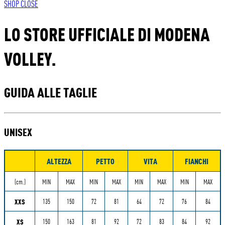
SHOP
CLOSE
LO STORE UFFICIALE DI MODENA
VOLLEY.
GUIDA ALLE TAGLIE
UNISEX
ALTEZZA
PETTO
VITA
FIANCHI
Misure
(cm.)
MIN
MAX
MIN
MAX
MIN
MAX
MIN
MAX
XXS
135
150
72
81
64
72
76
84
XS
150
163
81
92
72
83
84
92