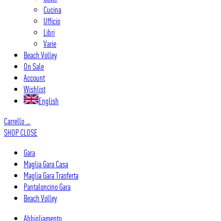
Cucina
Ufficio
Libri
Varie
Beach Volley
On Sale
Account
Wishlist
English
Carrello
…
SHOP
CLOSE
Gara
Maglia Gara Casa
Maglia Gara Trasferta
Pantaloncino Gara
Beach Volley
Abbigliamento