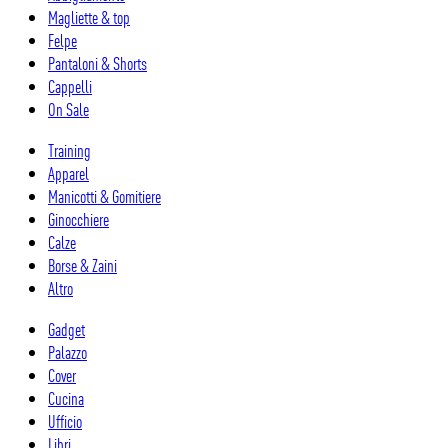
Magliette & top
Felpe
Pantaloni & Shorts
Cappelli
On Sale
Training
Apparel
Manicotti & Gomitiere
Ginocchiere
Calze
Borse & Zaini
Altro
Gadget
Palazzo
Cover
Cucina
Ufficio
Libri