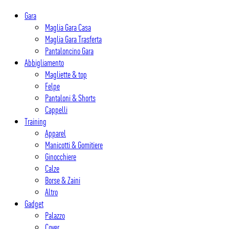
Salta
Gara
al
Maglia Gara Casa
contenuto
Maglia Gara Trasferta
Pantaloncino Gara
Abbigliamento
Magliette & top
Felpe
Pantaloni & Shorts
Cappelli
Training
Apparel
Manicotti & Gomitiere
Ginocchiere
Calze
Borse & Zaini
Altro
Gadget
Palazzo
Cover