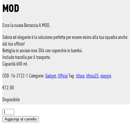
MOD
Ecco la nuova Borraccia A MOD,
Sobria ed elegante è la soluzione perfetta per essere vicino alla tua squadra anche
dal tuo ufficio!
Bottiglia in acciaio inox 304 con coperchio in bambù.
Include tracolla per il trasporto.
Capacità 600 ml.
COD:
16-2122-1
Categorie:
Gadget
,
Ufficio
Tag:
tifoso
,
tifoso25
,
viaggio
€
12.00
Disponibile
MODENA
VOLLEY
Aggiungi al carrello
-