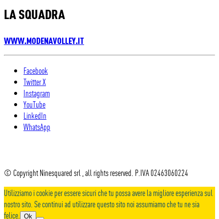
LA SQUADRA
WWW.MODENAVOLLEY.IT
Facebook
Twitter X
Instagram
YouTube
LinkedIn
WhatsApp
© Copyright Ninesquared srl , all rights reserved. P.IVA 02463060224
Utilizziamo i cookie per essere sicuri che tu possa avere la migliore esperienza sul
nostro sito. Se continui ad utilizzare questo sito noi assumiamo che tu ne sia
felice.
Ok